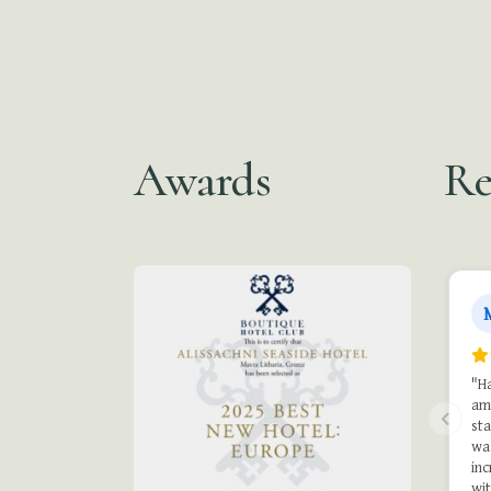
Awards
Re
"Ha
ama
sta
wa
inc
wit