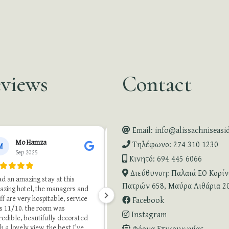
views
Contact
Email: info@alissachniseasi
●●●●●
Mo Hamza
Τηλέφωνο: 274 310 1230
M
Sep 2025
"A beautiful place to stay"
Κινητό: 694 445 6066
Διεύθυνση: Παλαιά ΕΟ Κορί
"This is a hidden gem on your way
d an amazing stay at this
from Athens. The one negative I
Πατρών 658, Μαύρα Λιθάρια 2
zing hotel, the managers and
can say is that the pictures don’t
ff are very hospitable, service
Facebook
really do it justice! The courtyard
s 11/10. the room was
where you eat breakfast is
Instagram
redible, beautifully decorated
stunning. The landscaping has
h a lovely view, the best I’ve
Φόρμα Επικοινωνίας